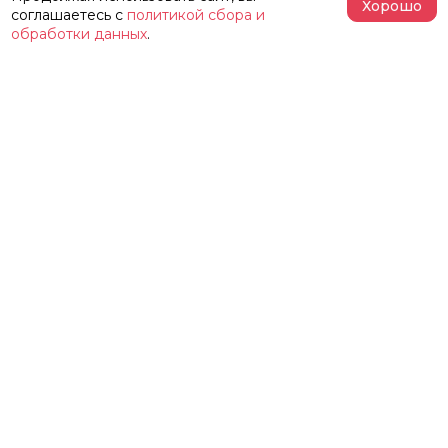
Хорошо
соглашаетесь с
политикой сбора и
обработки данных
.
АФИША
РЕПЕРТУАР
О ТЕАТРЕ
ЗАЛЫ
НОВОСТИ
ФЕСТИВАЛЬ «ИМЕНИ ЖЕЛЕЗКИНА»
НАШИ ПРОЕКТЫ
КОНТАКТЫ