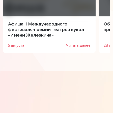
Афиша II Международного
Обн
фестиваля-премии театров кукол
при
«Имени Железкина»
5 августа
Читать далее
28 и